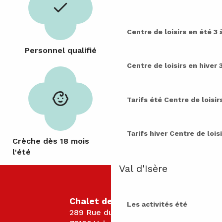
Centre de loisirs en été
3 
Activités de pleine
Personnel qualifié
nature
Centre de loisirs en hiver
Tarifs été
Centre de loisir
Tarifs hiver
Centre de loisi
Crèche dès 18 mois
Paiement sécurisé
l'été
Val d'Isère
Chalet des Aiglons
Les activités été
289 Rue du Cachay