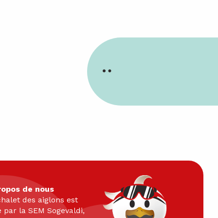
ropos de nous
halet des aiglons est
é par la SEM Sogevaldi,