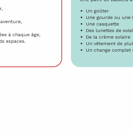
r,
Un goûter
Une gourde ou une b
s aventure,
Une casquette
Des lunettes de solei
tées à chaque âge,
De la crème solaire
ds espaces.
Un vêtement de plu
Un change complet 