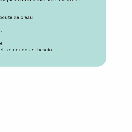
outeille d’eau
l
ie
et un doudou si besoin