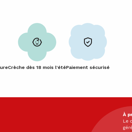
ture
Crèche dès 18 mois l'été
Paiement sécurisé
À p
Le c
gér